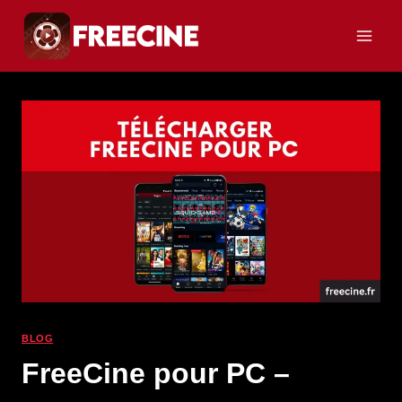
Aller
au
contenu
BLOG
FreeCine pour PC –